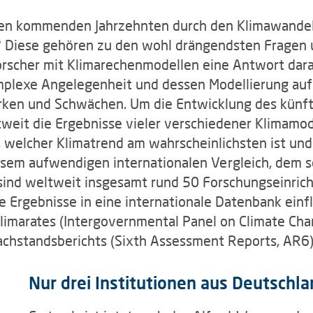
n den kommenden Jahrzehnten durch den Klimawandel
 Diese gehören zu den wohl drängendsten Fragen u
rscher mit Klimarechenmodellen eine Antwort darau
mplexe Angelegenheit und dessen Modellierung auf
ärken und Schwächen. Um die Entwicklung des künft
eit die Ergebnisse vieler verschiedener Klimamode
, welcher Klimatrend am wahrscheinlichsten ist un
esem aufwendigen internationalen Vergleich, dem
 sind weltweit insgesamt rund 50 Forschungseinricht
 Ergebnisse in eine internationale Datenbank einf
imarates (Intergovernmental Panel on Climate Chang
achstandsberichts (Sixth Assessment Reports, AR6)
Nur drei Institutionen aus Deutschla