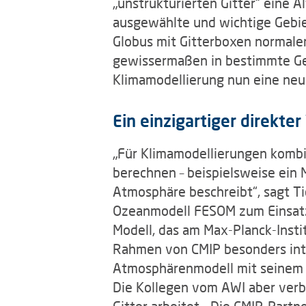
„unstrukturierten Gitter“ eine A
ausgewählte und wichtige Gebie
Globus mit Gitterboxen normale
gewissermaßen in bestimmte Gebi
Klimamodellierung nun eine neu
Ein einzigartiger direkter
„Für Klimamodellierungen kombin
berechnen – beispielsweise ein M
Atmosphäre beschreibt“, sagt T
Ozeanmodell FESOM zum Einsatz.
Modell, das am Max-Planck-Insti
Rahmen von CMIP besonders inte
Atmosphärenmodell mit seinem e
Die Kollegen vom AWI aber verb
Gitter arbeitet. „Die CMIP-Partn