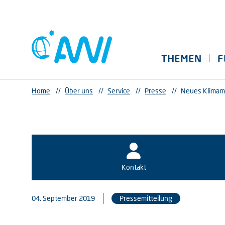
THEMEN
F
Home
//
Über uns
//
Service
//
Presse
//
Neues Klimamo
Kontakt
04. September 2019
Pressemitteilung