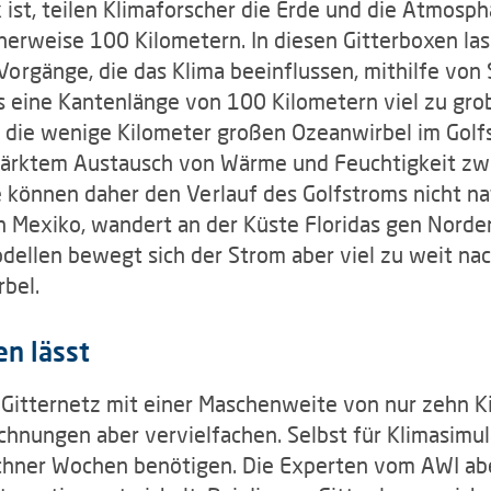
ist, teilen Klimaforscher die Erde und die Atmosph
herweise 100 Kilometern. In diesen Gitterboxen lass
Vorgänge, die das Klima beeinflussen, mithilfe vo
s eine Kantenlänge von 100 Kilometern viel zu grob
a die wenige Kilometer großen Ozeanwirbel im Golf
tärktem Austausch von Wärme und Feuchtigkeit z
 können daher den Verlauf des Golfstroms nicht na
on Mexiko, wandert an der Küste Floridas gen Nord
odellen bewegt sich der Strom aber viel zu weit na
rbel.
en lässt
s Gitternetz mit einer Maschenweite von nur zehn 
echnungen aber vervielfachen. Selbst für Klimasimul
chner Wochen benötigen. Die Experten vom AWI ab