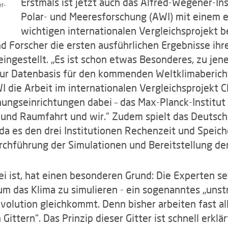
Erstmals ist jetzt auch das Alfred-Wegener-In
r-
Polar- und Meeresforschung (AWI) mit einem 
wichtigen internationalen Vergleichsprojekt b
 Forscher die ersten ausführlichen Ergebnisse ihr
ingestellt. „Es ist schon etwas Besonderes, zu jene
zur Datenbasis für den kommenden Weltklimabericht
I die Arbeit im internationalen Vergleichsprojekt C
hungseinrichtungen dabei – das Max-Planck-Institut
 und Raumfahrt und wir.“ Zudem spielt das Deuts
da es den drei Institutionen Rechenzeit und Speich
chführung der Simulationen und Bereitstellung der
ei ist, hat einen besonderen Grund: Die Experten s
m das Klima zu simulieren - ein sogenanntes „unstru
volution gleichkommt. Denn bisher arbeiten fast a
ittern“. Das Prinzip dieser Gitter ist schnell erklä