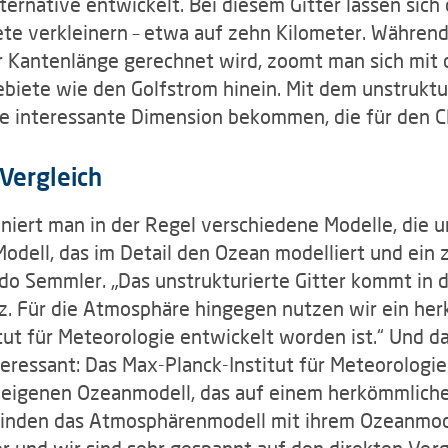
lternative entwickelt. Bei diesem Gitter lassen sic
te verkleinern – etwa auf zehn Kilometer. Während
r Kantenlänge gerechnet wird, zoomt man sich mit 
ete wie den Golfstrom hinein. Mit dem unstrukturi
e interessante Dimension bekommen, die für den CM
 Vergleich
iert man in der Regel verschiedene Modelle, die u
odell, das im Detail den Ozean modelliert und ein 
ido Semmler. „Das unstrukturierte Gitter kommt in
 Für die Atmosphäre hingegen nutzen wir ein herk
tut für Meteorologie entwickelt worden ist.“ Und d
ressant: Das Max-Planck-Institut für Meteorologie
igenen Ozeanmodell, das auf einem herkömmlichen s
inden das Atmosphärenmodell mit ihrem Ozeanmodel
er und wir sind sehr gespannt auf den direkten Verg