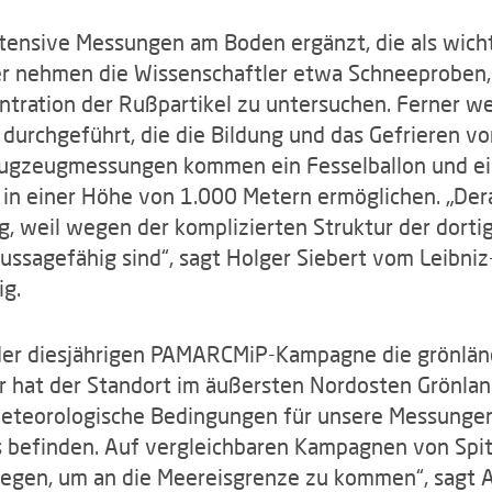
tensive Messungen am Boden ergänzt, die als wicht
r nehmen die Wissenschaftler etwa Schneeproben,
tration der Rußpartikel zu untersuchen. Ferner 
 durchgeführt, die die Bildung und das Gefrieren v
ugzeugmessungen kommen ein Fesselballon und ein
in einer Höhe von 1.000 Metern ermöglichen. „Der
tig, weil wegen der komplizierten Struktur der dor
ssagefähig sind“, sagt Holger Siebert vom Leibniz-
ig.
der diesjährigen PAMARCMiP-Kampagne die grönländ
ler hat der Standort im äußersten Nordosten Grönl
meteorologische Bedingungen für unsere Messungen. 
is befinden. Auf vergleichbaren Kampagnen von Spi
liegen, um an die Meereisgrenze zu kommen“, sagt 