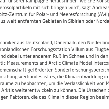
r auf unserer Kampagne herausfinden, welche Kons
osolpartikeln mit sich bringen wird“, sagt Andrea
ltz-Zentrum für Polar- und Meeresforschung (AWI).
t aus weit entfernten Gebieten in Sibirien oder Nor
chniker aus Deutschland, Dänemark, den Niederlan
rönländischen Forschungsstation Villum aus Flug
d dabei unter anderem Ruß im Schnee und in den 
 Measurements and Arctic Climate Model Intercompa
emeinschaft geförderten Sonderforschungsbereichs
rschungsverbundes ist es, die Klimaentwicklung in
räume zu beobachten, um die Verlässlichkeit von M
Arktis weiterentwickeln zu können. Die Ursachen d
gen Faktoren, die das Klima in dieser Region beeinf