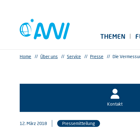
THEMEN
F
Home
//
Über uns
//
Service
//
Presse
//
Die Vermessun
Kontakt
12. März 2018
Pressemitteilung