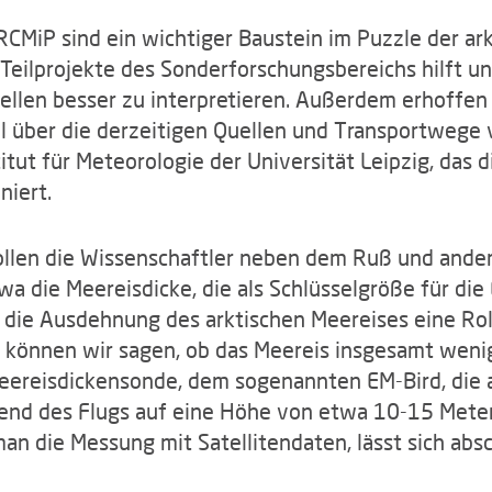
iP sind ein wichtiger Baustein im Puzzle der ark
eilprojekte des Sonderforschungsbereichs hilft u
ellen besser zu interpretieren. Außerdem erhoffen
 über die derzeitigen Quellen und Transportwege vo
itut für Meteorologie der Universität Leipzig, das 
niert.
llen die Wissenschaftler neben dem Ruß und andere
a die Meereisdicke, die als Schlüsselgröße für die 
r die Ausdehnung des arktischen Meereises eine Ro
nn können wir sagen, ob das Meereis insgesamt weni
Meereisdickensonde, dem sogenannten EM-Bird, die
rend des Flugs auf eine Höhe von etwa 10-15 Mete
an die Messung mit Satellitendaten, lässt sich abs