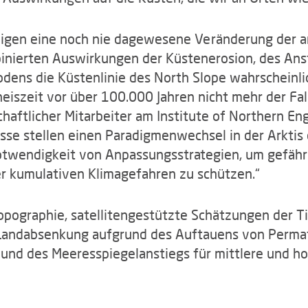
eigen eine noch nie dagewesene Veränderung der ar
nierten Auswirkungen der Küstenerosion, des Ans
ens die Küstenlinie des North Slope wahrscheinlic
eiszeit vor über 100.000 Jahren nicht mehr der Fall
haftlicher Mitarbeiter am Institute of Northern Eng
isse stellen einen Paradigmenwechsel in der Arktis 
Notwendigkeit von Anpassungsstrategien, um gefä
er kumulativen Klimagefahren zu schützen.“
Topographie, satellitengestützte Schätzungen der 
Landabsenkung aufgrund des Auftauens von Perma
 und des Meeresspiegelanstiegs für mittlere und h