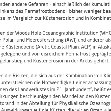
 wurden andere Gefahren - einschließlich der kumul
inkens des Permafrostbodens - bisher weniger bea
e im Vergleich zur Küstenerosion und in Kombinati
en der Woods Hole Oceanographic Institution (WHO
ür Polar- und Meeresforschung (AWI) und anderer a
che Küstenebene (Arctic Coastal Plain, ACP) in Alask
 gelegene und von eisreichem Permafrost geprägte 
elanstieg und Küstenerosion in der Arktis gehört.
n die Risiken, die sich aus der Kombination von Kli
nterstreichen die Notwendigkeit einer anpassungs
en des Landverlustes im 21. Jahrhundert“, heißt es 
kungen beschleunigen den Wandel an den Küsten“,
ktorand in der Abteilung für Physikalische Ozeanogr
 Auswirkungen auf die Küsten, die wir an Orten wie