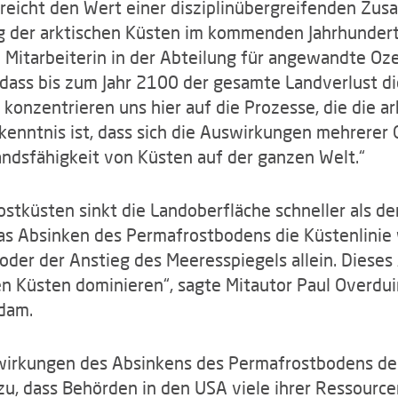
treicht den Wert einer disziplinübergreifenden Zu
g der arktischen Küsten im kommenden Jahrhundert z
e Mitarbeiterin in der Abteilung für angewandte O
 dass bis zum Jahr 2100 der gesamte Landverlust di
 konzentrieren uns hier auf die Prozesse, die die 
rkenntnis ist, dass sich die Auswirkungen mehrere
tandsfähigkeit von Küsten auf der ganzen Welt.“
stküsten sinkt die Landoberfläche schneller als der
 Absinken des Permafrostbodens die Küstenlinie 
oder der Anstieg des Meeresspiegels allein. Dieses 
 Küsten dominieren“, sagte Mitautor Paul Overduin
dam.
swirkungen des Absinkens des Permafrostbodens d
nzu, dass Behörden in den USA viele ihrer Ressourc