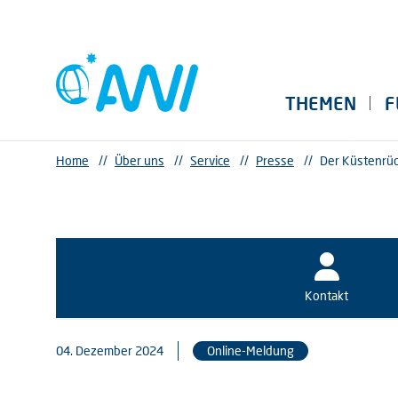
THEMEN
F
Home
//
Über uns
//
Service
//
Presse
//
Der Küstenrück
Kontakt
04. Dezember 2024
Online-Meldung