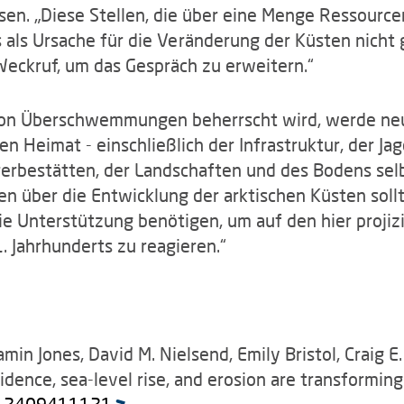
isen. „Diese Stellen, die über eine Menge Ressour
 als Ursache für die Veränderung der Küsten nich
 Weckruf, um das Gespräch zu erweitern.“
e von Überschwemmungen beherrscht wird, werde ne
en Heimat - einschließlich der Infrastruktur, der J
rerbestätten, der Landschaften und des Bodens selb
en über die Entwicklung der arktischen Küsten soll
ie Unterstützung benötigen, um auf den hier proji
 Jahrhunderts zu reagieren.“
min Jones, David M. Nielsend, Emily Bristol, Craig E
ence, sea-level rise, and erosion are transforming 
s.2409411121