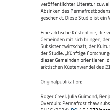
veröffentlichter Literatur zuwe
Absinken des Permafrostbodens
geschenkt. Diese Studie ist ein
Eine arktische Küstenlinie, di
Gemeinden mit sich bringen, der
Subsistenzwirtschaft, der Kultu
der Studie. „Künftige Forschung
dieser Gemeinden orientieren, d
arktischen Küstenwandel des 21.
Originalpublikation:
Roger Creel, Julia Guimond, Benja
Overduin: Permafrost thaw subsid
PNAS (2024).
DOI:
10.1073/pna