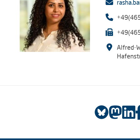
rasha.b
+49(46
+49(46
Alfred-
Hafenst