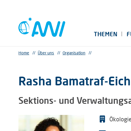
THEMEN
F
Home
//
Über uns
//
Organisation
//
Rasha Bamatraf-Eic
Sektions- und Verwaltungs
Ökologi