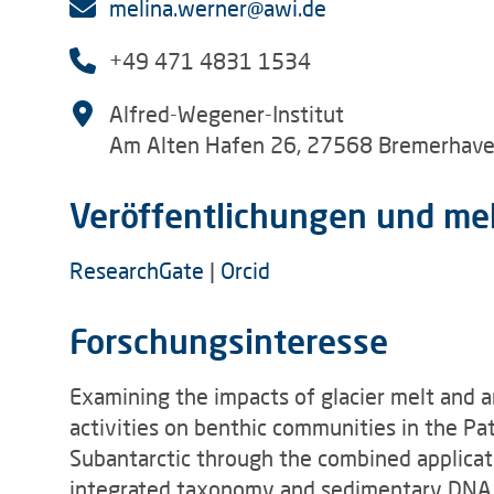
melina.werner@awi.de
+49 471 4831 1534
Alfred-Wegener-Institut
Am Alten Hafen 26, 27568 Bremerhav
Veröffentlichungen und me
ResearchGate
|
Orcid
Forschungsinteresse
Examining the impacts of glacier melt and 
activities on benthic communities in the Pa
Subantarctic through the combined applicat
integrated taxonomy and sedimentary DNA