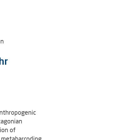
en
hr
anthropogenic
tagonian
ion of
 metabarcoding.