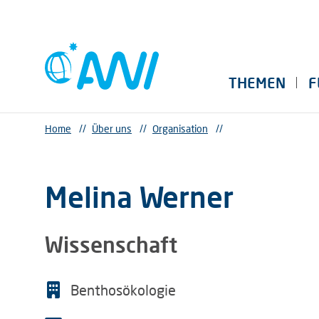
THEMEN
F
Home
//
Über uns
//
Organisation
//
Melina Werner
Wissenschaft
Benthosökologie