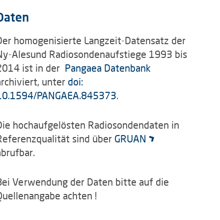
Daten
Der homogenisierte Langzeit-Datensatz der
Ny-Alesund Radiosondenaufstiege 1993 bis
2014 ist in der
Pangaea Datenbank
archiviert, unter
doi:
10.1594/PANGAEA.845373
.
Die hochaufgelösten Radiosondendaten in
Referenzqualität sind über
GRUAN
abrufbar.
Bei Verwendung der Daten bitte auf die
Quellenangabe achten !