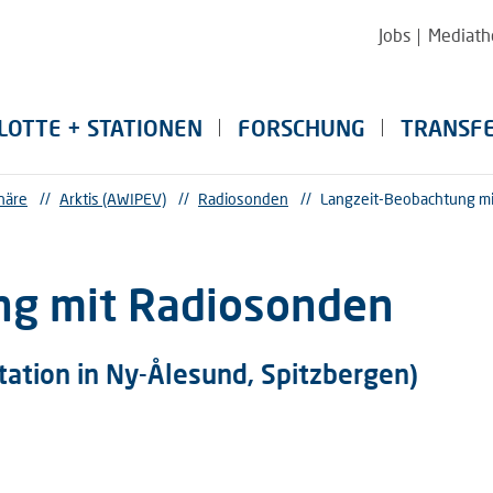
Jobs
Mediath
LOTTE + STATIONEN
FORSCHUNG
TRANSF
häre
//
Arktis (AWIPEV)
//
Radiosonden
//
Langzeit-Beobachtung m
ng mit Radiosonden
tation in Ny-Ålesund, Spitzbergen)