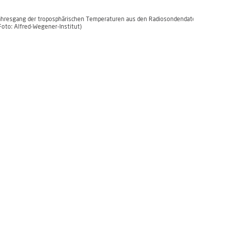
ahresgang der troposphärischen Temperaturen aus den Radiosondendaten 1993 bis
Foto: Alfred-Wegener-Institut)