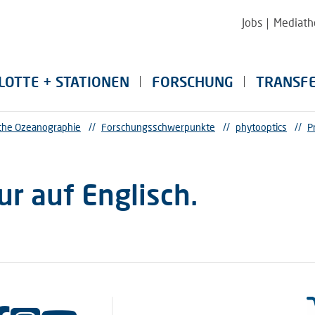
Jobs
Mediath
LOTTE + STATIONEN
FORSCHUNG
TRANSF
sche Ozeanographie
//
Forschungsschwerpunkte
//
phytooptics
//
P
ur auf Englisch.