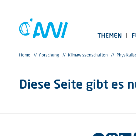
THEMEN
F
Home
//
Forschung
//
Klimawissenschaften
//
Physikali
Diese Seite gibt es n