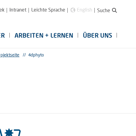
ek
Intranet
Leichte Sprache
English
Suche
ER
ARBEITEN + LERNEN
ÜBER UNS
rojektseite
//
4dphyto