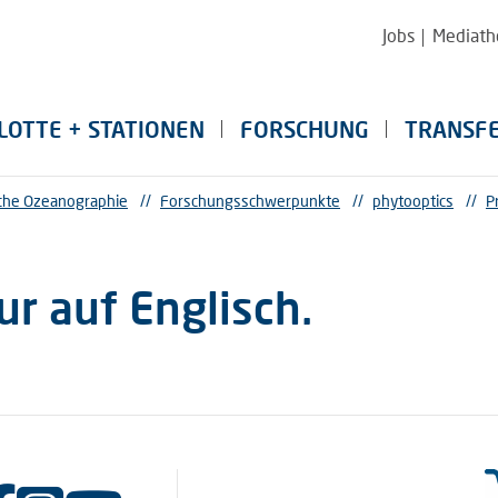
Jobs
Mediath
LOTTE + STATIONEN
FORSCHUNG
TRANSF
sche Ozeanographie
//
Forschungsschwerpunkte
//
phytooptics
//
P
ur auf Englisch.