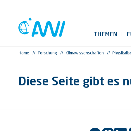
THEMEN
F
Home
//
Forschung
//
Klimawissenschaften
//
Physikali
Diese Seite gibt es n