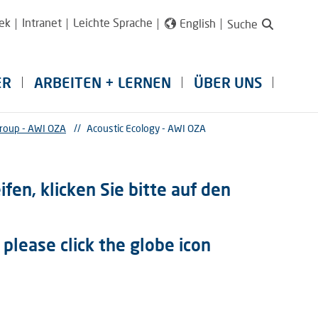
ek
Intranet
Leichte Sprache
English
Suche
ER
ARBEITEN + LERNEN
ÜBER UNS
roup - AWI OZA
//
Acoustic Ecology - AWI OZA
fen, klicken Sie bitte auf den
 please click the globe icon