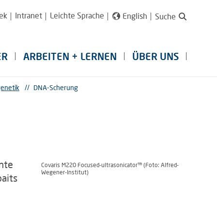
ek
Intranet
Leichte Sprache
English
Suche
ER
ARBEITEN + LERNEN
ÜBER UNS
genetik
//
DNA-Scherung
ente
Covaris M220 Focused-ultrasonicator™ (Foto: Alfred-
Wegener-Institut)
aits