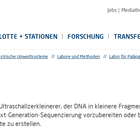
Jobs
Mediath
LOTTE + STATIONEN
FORSCHUNG
TRANSF
restrische Umweltsysteme
//
Labore und Methoden
//
Labor für Paläo
 Ultraschallzerkleinerer, der DNA in kleinere Fragm
xt-Generation-Sequenzierung vorzubereiten oder b
e zu erstellen.