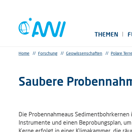
THEMEN
F
Home
//
Forschung
//
Geowissenschaften
//
Polare Ter
Saubere Probennahm
Die Probennahmeaus Sedimentbohrkernen ist
Instrumente und einen Beprobungsplan, um 
Kerne erfolgt in einer Klimakammer, die rä