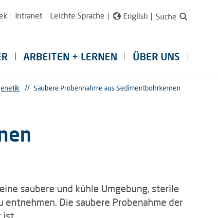
ek
Intranet
Leichte Sprache
English
Suche
ER
ARBEITEN + LERNEN
ÜBER UNS
genetik
//
Saubere Probennahme aus Sedimentbohrkernen
rnen
eine saubere und kühle Umgebung, sterile
 zu entnehmen. Die saubere Probenahme der
ist.