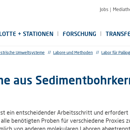
Jobs
Mediath
LOTTE + STATIONEN
FORSCHUNG
TRANSF
restrische Umweltsysteme
//
Labore und Methoden
//
Labor für Paläo
e aus Sedimentbohrke
 ein entscheidender Arbeitsschritt und erfordert 
alle benötigten Proben für verschiedene Proxies
umlich von anderen molekularen Laboren abgetrennt 