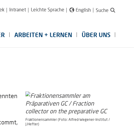
ek
Intranet
Leichte Sprache
English
Suche
ER
ARBEITEN + LERNEN
ÜBER UNS
rennten
Fraktionensammler (Foto: Alfred-Wegener-Institut /
skommt,
J.Hefter)