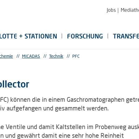
Jobs
Mediath
LOTTE + STATIONEN
FORSCHUNG
TRANSF
chemie
//
MICADAS
//
Technik
//
PFC
llector
PFC) können die in einem Gaschromatographen get
tiv aufgefangen und gesammelt werden.
ne Ventile und damit Kaltstellen im Probenweg au
n und gewährt damit eine sehr hohe Reinheit