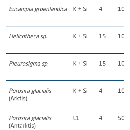
Eucampia groenlandica
K + Si
4
10
Helicotheca sp.
K + Si
15
100
Pleurosigma sp.
K + Si
15
100
Porosira glacialis
K + Si
4
10
(Arktis)
Porosira glacialis
L1
4
50
(Antarktis)