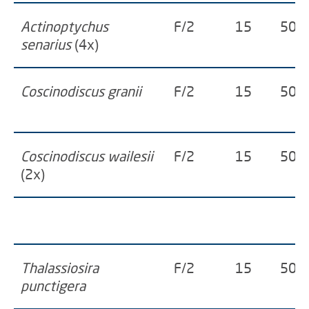
Actinoptychus
F/2
15
50
senarius
(4x)
Coscinodiscus granii
F/2
15
50
Coscinodiscus wailesii
F/2
15
50
(2x)
Thalassiosira
F/2
15
50
punctigera