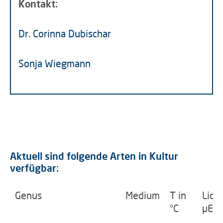
Kontakt:
Dr. Corinna Dubischar
Sonja Wiegmann
Aktuell sind folgende Arten in Kultur
verfügbar:
Genus
Medium
T in
Licht
°C
µE