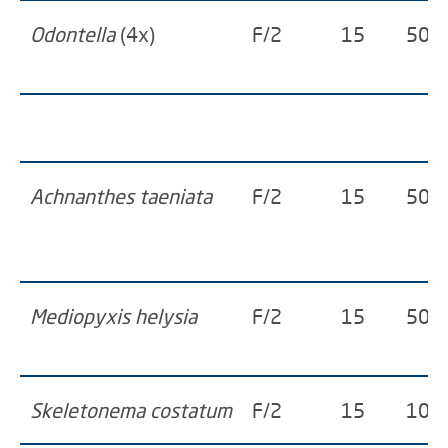
Odontella
(4x)
F/2
15
50
Achnanthes taeniata
F/2
15
50
Mediopyxis helysia
F/2
15
50
Skeletonema costatum
F/2
15
100