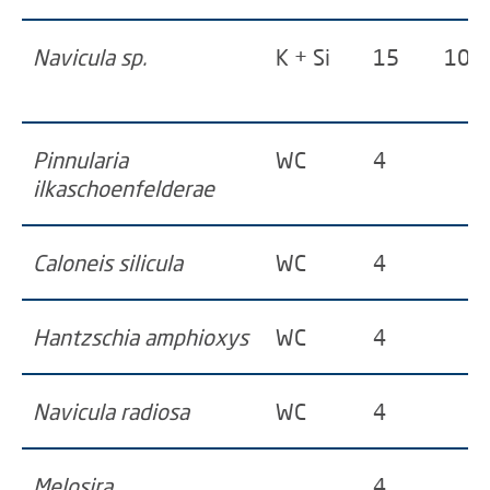
Navicula sp.
K + Si
15
100
Pinnularia
WC
4
ilkaschoenfelderae
Caloneis silicula
WC
4
Hantzschia amphioxys
WC
4
Navicula radiosa
WC
4
Melosira
4