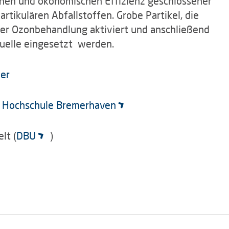
chen und ökonomischen Effizienz geschlossener
rtikulären Abfallstoffen. Grobe Partikel, die
ner Ozonbehandlung aktiviert und anschließend
fquelle eingesetzt werden.
ner
|
Hochschule Bremerhaven
lt (
DBU
)