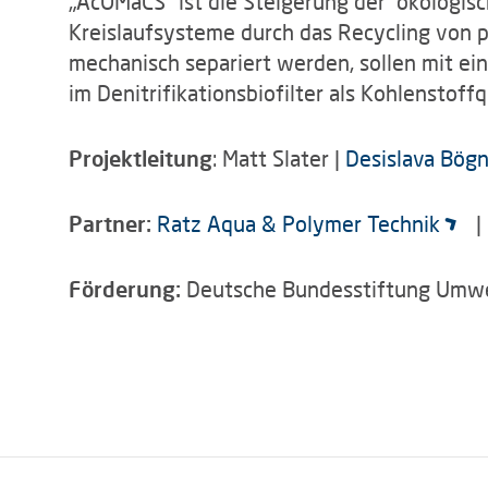
„AcOMaCS“ ist die Steigerung der ökologis
Kreislaufsysteme durch das Recycling von pa
mechanisch separiert werden, sollen mit ei
im Denitrifikationsbiofilter als Kohlenstof
Projektleitung
: Matt Slater |
Desislava Bög
Partner:
Ratz Aqua & Polymer Technik
Förderung:
Deutsche Bundesstiftung Umwe