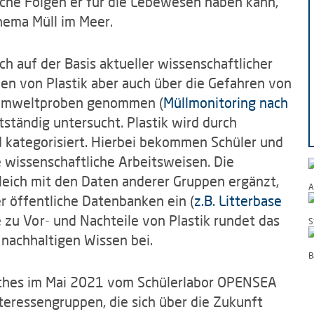
che Folgen er für die Lebewesen haben kann,
hema Müll im Meer.
ch auf der Basis aktueller wissenschaftlicher
en von Plastik aber auch über die Gefahren von
n Umweltproben genommen (
Müllmonitoring nach
tständig untersucht. Plastik wird durch
d kategorisiert. Hierbei bekommen Schüler und
le wissenschaftliche Arbeitsweisen. Die
eich mit den Daten anderer Gruppen ergänzt,
A
er öffentliche Datenbanken ein (
z.B. Litterbase
e zu Vor- und Nachteile von Plastik rundet das
S
nachhaltigen Wissen bei.
B
lches im Mai 2021 vom Schülerlabor OPENSEA
nteressengruppen, die sich über die Zukunft