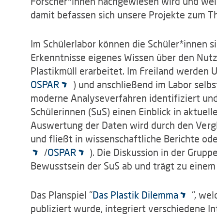
Forscher*innen nachgewiesen wird und wel
damit befassen sich unsere Projekte zum T
Im Schülerlabor können die Schüler*innen si
Erkenntnisse eigenes Wissen über den Nutz
Plastikmüll erarbeitet. Im Freiland werde
OSPAR
) und anschließend im Labor selbs
moderne Analyseverfahren identifiziert un
Schülerinnen (SuS) einen Einblick in aktuel
Auswertung der Daten wird durch den Vergl
und fließt in wissenschaftliche Berichte od
/
OSPAR
). Die Diskussion in der Grupp
Bewusstsein der SuS ab und trägt zu einem 
Das Planspiel "
Das Plastik Dilemma
", we
publiziert wurde, integriert verschiedene I