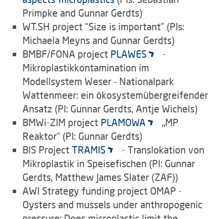
Primpke and Gunnar Gerdts)
WT.SH project “Size is important” (PIs:
Michaela Meyns and Gunnar Gerdts)
BMBF/FONA project
PLAWES
-
Mikroplastikkontamination im
Modellsystem Weser – Nationalpark
Wattenmeer: ein ökosystemübergreifender
Ansatz (PI: Gunnar Gerdts, Antje Wichels)
BMWi-ZIM project
PLAMOWA
„MP
Reaktor“ (PI: Gunnar Gerdts)
BIS Project
TRAMIS
- Translokation von
Mikroplastik in Speisefischen (PI: Gunnar
Gerdts, Matthew James Slater (ZAF))
AWI Strategy funding project OMAP -
Oysters and mussels under anthropogenic
pressure: Does microplastic limit the