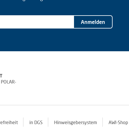
Anmelden
T
 POLAR-
refreiheit
in DGS
Hinweisgebersystem
AWI-Shop