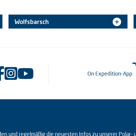
Wolfsbarsch
On Expedition-App
den und regelmäßig die neuesten Infos zu unserer Polar-