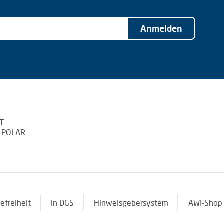
Anmelden
T
 POLAR-
refreiheit
in DGS
Hinweisgebersystem
AWI-Shop