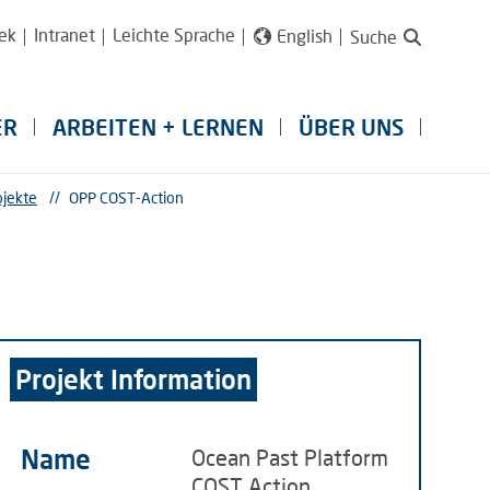
ek
Intranet
Leichte Sprache
English
Suche
ER
ARBEITEN + LERNEN
ÜBER UNS
ojekte
//
OPP COST-Action
Projekt Information
Name
Ocean Past Platform
COST Action