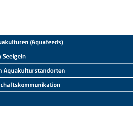
quakulturen (Aquafeeds)
 Seeigeln
on Aquakulturstandorten
nschaftskommunikation