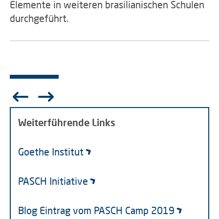
Elemente in weiteren brasilianischen Schulen
durchgeführt.
Experiment zum Schwimmverhalten von
Workshop zur Anpassung von Tieren an ihren
Experimente zur Wasserfarbe
Mikroskopieren
Plankton
Diskussionsrunde zu Plastik in der Umwelt
Arbeiten_im_Feld_bearbeitet.jpg
Lebensraum
Sieben_Brasilien.jpg
Weiterführende Links
Goethe Institut
PASCH Initiative
Blog Eintrag vom PASCH Camp 2019