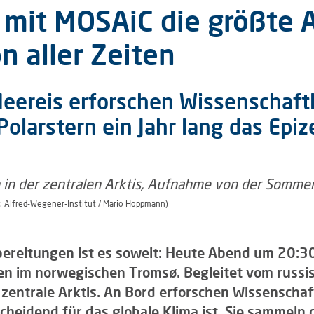
mit MOSAiC die größte A
 aller Zeiten
Meereis erforschen Wissenschaft
olarstern ein Jahr lang das Epi
o: Alfred-Wegener-Institut / Mario Hoppmann)
ereitungen ist es soweit: Heute Abend um 20:30
en im norwegischen Tromsø. Begleitet vom russ
zentrale Arktis. An Bord erforschen Wissenschaf
cheidend für das globale Klima ist. Sie sammeln