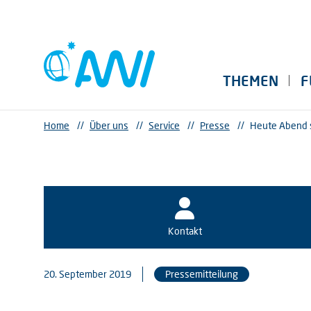
THEMEN
F
Home
//
Über uns
//
Service
//
Presse
//
Heute Abend s
Kontakt
20. September 2019
Pressemitteilung