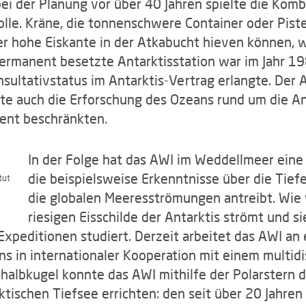
ei der Planung vor über 40 Jahren spielte die Kom
lle. Kräne, die tonnenschwere Container oder Pist
er hohe Eiskante in der Atkabucht hieven können, 
 permanent besetzte Antarktisstation war im Jahr 19
ultativstatus im Antarktis-Vertrag erlangte. Der 
hte auch die Erforschung des Ozeans rund um die An
ent beschränkten.
In der Folge hat das AWI im Weddellmeer eine 
die beispielsweise Erkenntnisse über die Tief
tut
die globalen Meeresströmungen antreibt. Wie
riesigen Eisschilde der Antarktis strömt und s
xpeditionen studiert. Derzeit arbeitet das AWI an e
s in internationaler Kooperation mit einem multidi
dhalbkugel konnte das AWI mithilfe der Polarstern 
ktischen Tiefsee errichten: den seit über 20 Jahr