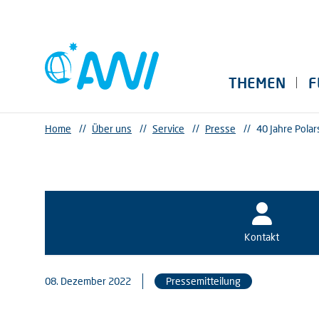
THEMEN
F
Home
//
Über uns
//
Service
//
Presse
//
40 Jahre Polar
Kontakt
08. Dezember 2022
Pressemitteilung