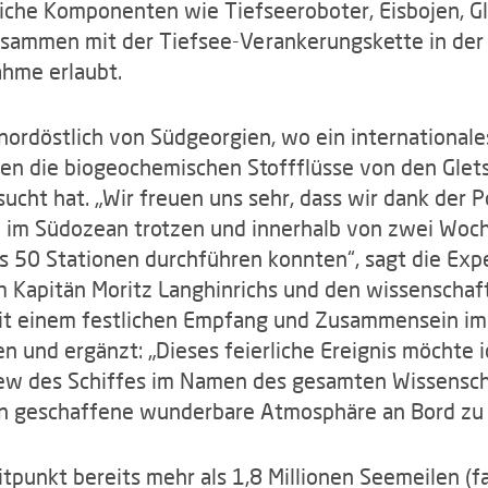
iche Komponenten wie Tiefseeroboter, Eisbojen, G
sammen mit der Tiefsee-Verankerungskette in der A
ahme erlaubt.
f nordöstlich von Südgeorgien, wo ein international
en die biogeochemischen Stoffflüsse von den Gletsc
cht hat. „Wir freuen uns sehr, dass wir dank der P
s‘ im Südozean trotzen und innerhalb von zwei Woc
s 50 Stationen durchführen konnten“, sagt die Expe
m Kapitän Moritz Langhinrichs und den wissenschaf
 mit einem festlichen Empfang und Zusammensein i
ten und ergänzt: „Dieses feierliche Ereignis möcht
rew des Schiffes im Namen des gesamten Wissensch
en geschaffene wunderbare Atmosphäre an Bord zu 
tpunkt bereits mehr als 1,8 Millionen Seemeilen (fa