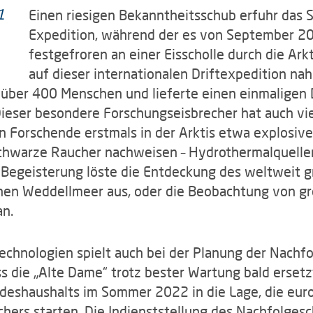
Einen riesigen Bekanntheitsschub erfuhr das S
Expedition, während der es von September 2
festgefroren an einer Eisscholle durch die Arkt
auf dieser internationalen Driftexpedition na
über 400 Menschen und lieferte einen einmaligen
ieser besondere Forschungseisbrecher hat auch vi
n Forschende erstmals in der Arktis etwa explosiv
hwarze Raucher nachweisen – Hydrothermalquellen
Begeisterung löste die Entdeckung des weltweit 
schen Weddellmeer aus, oder die Beobachtung von 
an.
chnologien spielt auch bei der Planung der Nachfo
ss die „Alte Dame“ trotz bester Wartung bald erse
deshaushalts im Sommer 2022 in die Lage, die eur
ers starten. Die Indienststellung des Nachfolgeschi