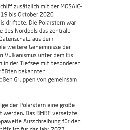
chiff zusätzlich mit der MOSAiC-
019 bis Oktober 2020
is driftete. Die Polarstern war
he des Nordpols das zentrale
 Datenschatz aus dem
ele weitere Geheimnisse der
en Vulkanismus unter dem Eis
 in der Tiefsee mit besonderen
größten bekannten
großen Gruppen von gemeinsam
lge der Polarstern eine große
tzt werden. Das BMBF versetzte
opaweite Ausschreibung für den
ffs ist für das Jahr 2027