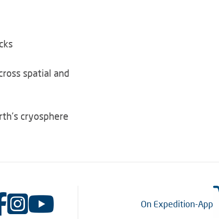
cks
ross spatial and
rth's cryosphere
On Expedition-App