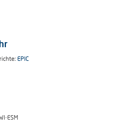
hr
richte:
EPIC
AWI-ESM