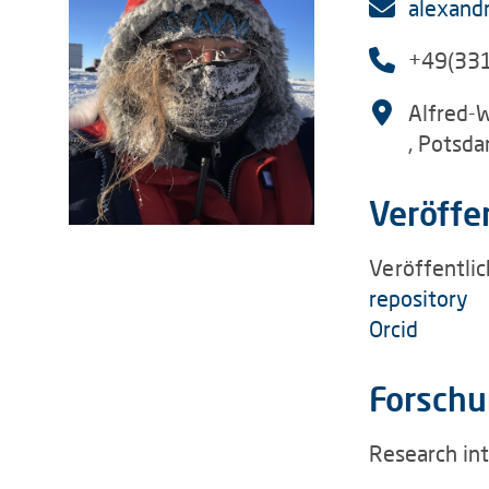
alexand
+49(33
Alfred-
, Potsd
Veröffe
Veröffentli
repository
Orcid
Forschu
Research int