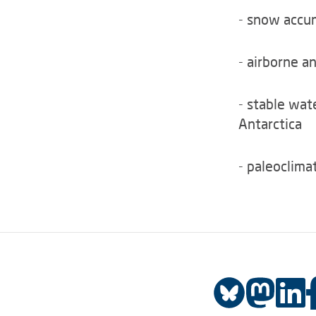
- snow accum
- airborne a
- stable wat
Antarctica
- paleoclima