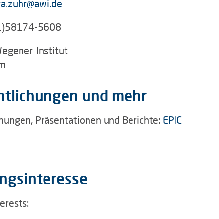
ra.zuhr@awi.de
1)58174-5608
Wegener-Institut
am
ntlichungen und mehr
chungen, Präsentationen und Berichte:
EPIC
ngsinteresse
erests: