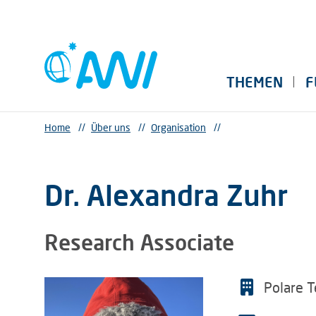
THEMEN
F
Home
//
Über uns
//
Organisation
//
Dr. Alexandra Zuhr
Research Associate
Polare 