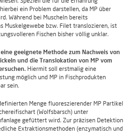
esen. Speziell die für die Ernährung
ierbei ein Problem darstellen, da MP über
d. Während bei Muscheln bereits
s Muskelgewebe bzw. Filet translozieren, ist
ngsvolleren Fischen bisher völlig unklar.
, eine geeignete Methode zum Nachweis von
ckeln und die Translokation von MP vom
tersuchen.
Hiermit soll erstmalig eine
stung möglich und MP in Fischprodukten
ar sein.
 definierten Menge fluoreszierender MP Partikel
chereifischart (Wolfsbarsch) unter
ufanlage gefüttert wird. Zur präzisen Detektion
edliche Extraktionsmethoden (enzymatisch und