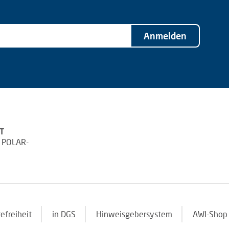
Anmelden
T
 POLAR-
refreiheit
in DGS
Hinweisgebersystem
AWI-Shop