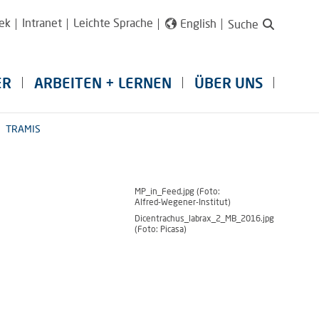
ek
Intranet
Leichte Sprache
English
Suche
ER
ARBEITEN + LERNEN
ÜBER UNS
TRAMIS
MP_in_Feed.jpg (Foto:
Alfred-Wegener-Institut)
Dicentrachus_labrax_2_MB_2016.jpg
(Foto: Picasa)