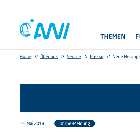
THEMEN
F
Home
//
Über uns
//
Service
//
Presse
//
Neue Herange
15. Mai 2018
Online-Meldung