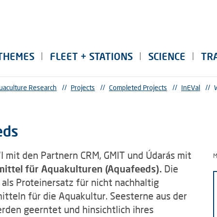
THEMES
FLEET + STATIONS
SCIENCE
TR
uaculture Research
//
Projects
//
Completed Projects
//
InEVal
//
eds
WI mit den Partnern CRM, GMIT und Údarás mit
M
mittel für Aquakulturen (Aquafeeds).
Die
ls Proteinersatz für nicht nachhaltig
itteln für die Aquakultur. Seesterne aus der
rden geerntet und hinsichtlich ihres