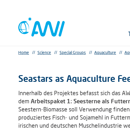
Home
//
Science
//
Special Groups
//
Aquaculture
//
Aq
Seastars as Aquaculture Fe
Innerhalb des Projektes befasst sich das A
dem
Arbeitspaket 1:
Seesterne als Futter
Seestern-Biomasse soll Verwendung finden a
produziertes Fisch- und Sojamehl in Futterm
irischen und deutschen Muschelindustrie we