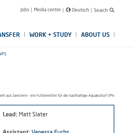
Jobs
Media centre
Deutsch
Search
ANSFER
WORK + STUDY
ABOUT US
WP1
ehl aus Seestern - ein Futtermittel für die nachhaltige Aquakultur? (Photo: Alfred
Lead:
Matt Slater
Assistant:
Vanessa Fuchs