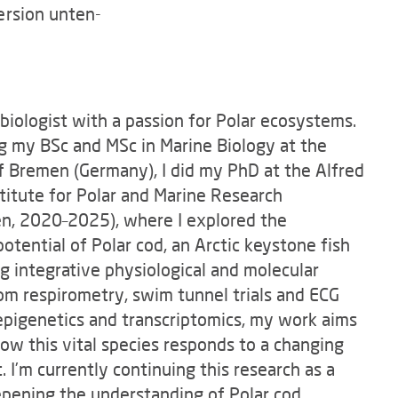
ersion unten-
 biologist with a passion for Polar ecosystems.
g my BSc and MSc in Marine Biology at the
f Bremen (Germany), I did my PhD at the Alfred
itute for Polar and Marine Research
n, 2020–2025), where I explored the
potential of Polar cod, an Arctic keystone fish
ng integrative physiological and molecular
m respirometry, swim tunnel trials and ECG
 epigenetics and transcriptomics, my work aims
ow this vital species responds to a changing
 I’m currently continuing this research as a
epening the understanding of Polar cod