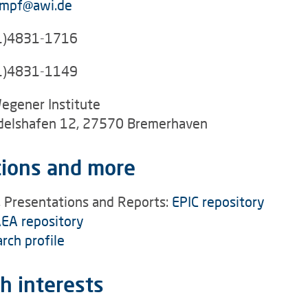
empf@awi.de
1)4831-1716
1)4831-1149
egener Institute
elshafen 12, 27570 Bremerhaven
tions and more
, Presentations and Reports:
EPIC repository
EA repository
rch profile
h interests