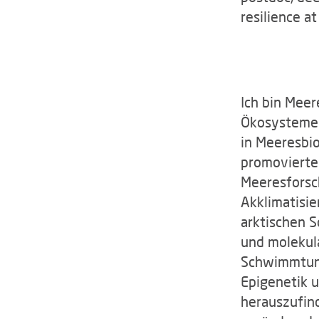
resilience a
Ich bin Meer
Ökosysteme.
in Meeresbio
promovierte 
Meeresforsc
Akklimatisie
arktischen S
und molekul
Schwimmtunn
Epigenetik u
herauszufind