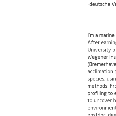
-deutsche V
I'm a marine
After earnin
University o
Wegener Inst
(Bremerhave
acclimation 
species, usi
methods. Fro
profiling to
to uncover h
environment.
postdoc, de