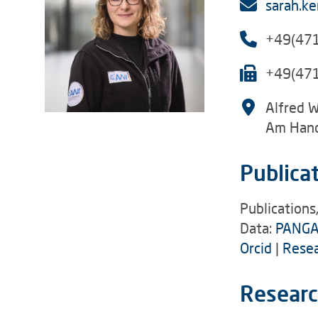
sarah.k
+49(47
+49(47
Alfred W
Am Hand
Publica
Publications
Data:
PANGA
Orcid
|
Resea
Researc