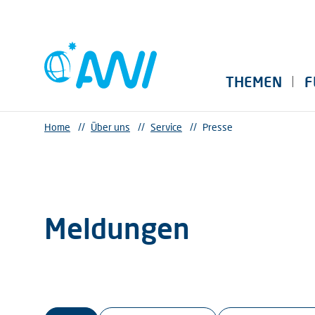
THEMEN
F
Home
//
Über uns
//
Service
//
Presse
Meldungen